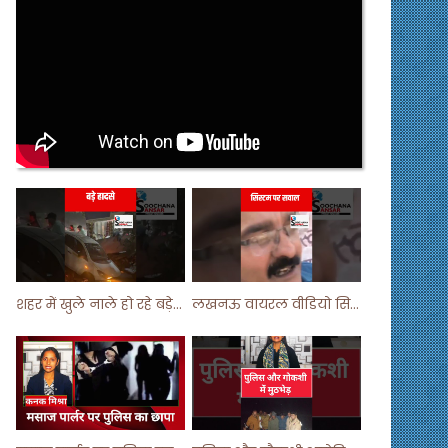
शहर में खुले नाले हो रहे बड़े हादसे ! #shortsvideo #shorts
लखनऊ वायरल वीडियो सिस्टम पर सवाल ! #shorts #shortvideo