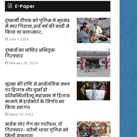
E-Paper
दुष्कर्मी दीपक को पुलिस ने मुठभेड़
मे मार गिराया,ढाई वर्ष की बच्ची से
किया था बलात्कार…
June 7, 2025
दुष्कर्म का वांछित अभियुक्त
गिरफ्तार
February 26, 2024
सुरक्षा की दृष्टि से सार्वजनिक स्थल
पर हिजाब और बुर्खा हो
प्रतिबन्धितहिन्दू महासभा ने हिजाब
मामले में हाईकोर्ट के निर्णय का
किया स्वागत
March 15, 2022
बाईक चोर गैंग का पर्दाफश, दो
गिरफ्तार- नरैनी थाना पुलिस को
मिली सफलता