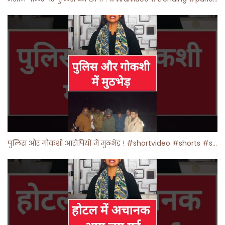
पुलिस और गौकशी आरोपियों में मुठभेड़ ! #shortvideo #shorts #shortsfeed