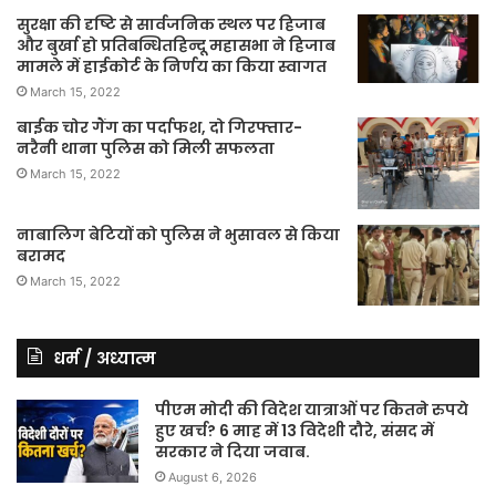
सुरक्षा की दृष्टि से सार्वजनिक स्थल पर हिजाब
और बुर्खा हो प्रतिबन्धितहिन्दू महासभा ने हिजाब
मामले में हाईकोर्ट के निर्णय का किया स्वागत
March 15, 2022
बाईक चोर गैंग का पर्दाफश, दो गिरफ्तार-
नरैनी थाना पुलिस को मिली सफलता
March 15, 2022
नाबालिग बेटियों को पुलिस ने भुसावल से किया
बरामद
March 15, 2022
धर्म / अध्यात्म
पीएम मोदी की विदेश यात्राओं पर कितने रुपये
हुए खर्च? 6 माह में 13 विदेशी दौरे, संसद में
सरकार ने दिया जवाब.
August 6, 2026