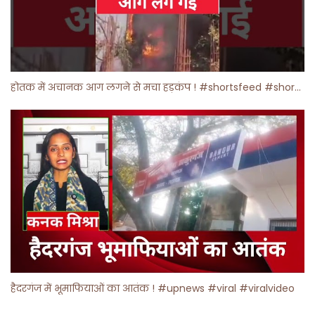
होतक में अचानक आग लगने से मचा हड़कंप ! #shortsfeed #shorts #viralshorts
हैदरगंज में भूमाफियाओं का आतंक ! #upnews #viral #viralvideo