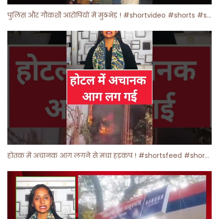
पुलिस और गौकशी आरोपियों में मुठभेड़ ! #shortvideo #shorts #shortsfeed
होतक में अचानक आग लगने से मचा हड़कंप ! #shortsfeed #shorts #viralshorts