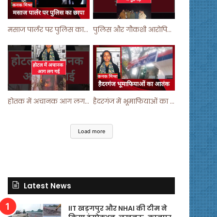
मसाज पार्लर पर पुलिस का छापा ! #viralvideo #trending #parlour
पुलिस और गौकशी आरोपियों में मुठभेड़ ! #shortvideo #shorts #shortsfeed
होतक में अचानक आग लगने से मचा हड़कंप ! #shortsfeed #shorts #viralshorts
हैदरगंज में भूमाफियाओं का आतंक ! #upnews #viral #viralvideo
Load more
Latest News
IIT खड़गपुर और NHAI की टीम ने