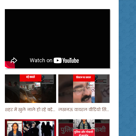
शहर में खुले नाले हो रहे बड़े हादसे ! #shortsvideo #shorts
लखनऊ वायरल वीडियो सिस्टम पर सवाल ! #shorts #shortvideo