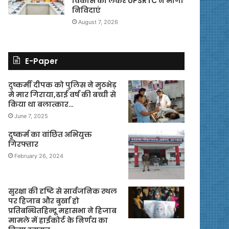
विकास को लेकर UPSRTC ने मांगी
निविदाएं
August 7, 2026
E-Paper
दुष्कर्मी दीपक को पुलिस ने मुठभेड़
मे मार गिराया,ढाई वर्ष की बच्ची से
किया था बलात्कार…
June 7, 2025
दुष्कर्म का वांछित अभियुक्त
गिरफ्तार
February 26, 2024
सुरक्षा की दृष्टि से सार्वजनिक स्थल
पर हिजाब और बुर्खा हो
प्रतिबन्धितहिन्दू महासभा ने हिजाब
मामले में हाईकोर्ट के निर्णय का