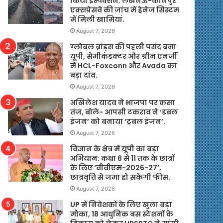
किया इंस्पेक्शन. लखनऊ-कानपुर
एक्सप्रेसवे की जांच में ड्रेनेज सिस्टम
में मिली खामियां.
August 7, 2026
ग्लोबल ब्रांड्स की पहली पसंद बना
यूपी, सेमीकंडक्टर और ग्रीन एनर्जी
में HCL-Foxconn और Avada का
बड़ा दांव.
August 7, 2026
अखिलेश यादव ने भाजपा पर कसा
तंज, बोले- आपसी टकराव ने ‘डबल
इंजन’ को बनाया ‘ट्रबल इंजन’.
August 7, 2026
विज्ञान के क्षेत्र में यूपी का बड़ा
अभियान: कक्षा 6 से 11 तक के छात्रों
के लिए ‘वीवीएम-2026-27’,
छात्रवृत्ति से जमा हो सकेगी फीस.
August 7, 2026
UP में निवेशकों के लिए खुला बड़ा
मौका, 18 आधुनिक बस स्टेशनों के