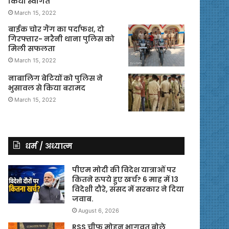
किया स्वागत
March 15, 2022
बाईक चोर गैंग का पर्दाफश, दो
गिरफ्तार- नरैनी थाना पुलिस को
मिली सफलता
March 15, 2022
नाबालिग बेटियों को पुलिस ने
भुसावल से किया बरामद
March 15, 2022
धर्म / अध्यात्म
पीएम मोदी की विदेश यात्राओं पर
कितने रुपये हुए खर्च? 6 माह में 13
विदेशी दौरे, संसद में सरकार ने दिया
जवाब.
August 6, 2026
RSS चीफ मोहन भागवत बोले