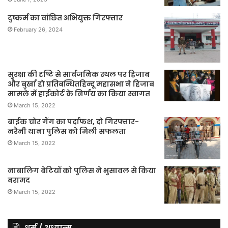
दुष्कर्म का वांछित अभियुक्त गिरफ्तार
February 26, 2024
सुरक्षा की दृष्टि से सार्वजनिक स्थल पर हिजाब
और बुर्खा हो प्रतिबन्धितहिन्दू महासभा ने हिजाब
मामले में हाईकोर्ट के निर्णय का किया स्वागत
March 15, 2022
बाईक चोर गैंग का पर्दाफश, दो गिरफ्तार-
नरैनी थाना पुलिस को मिली सफलता
March 15, 2022
नाबालिग बेटियों को पुलिस ने भुसावल से किया
बरामद
March 15, 2022
धर्म / अध्यात्म