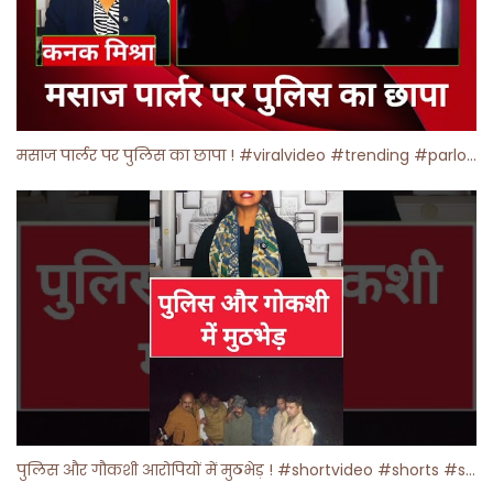
मसाज पार्लर पर पुलिस का छापा ! #viralvideo #trending #parlour
पुलिस और गौकशी आरोपियों में मुठभेड़ ! #shortvideo #shorts #shortsfeed