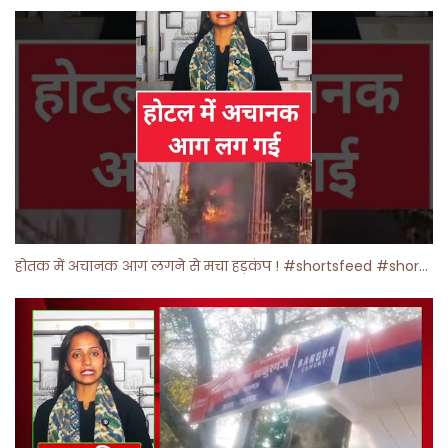
होतक में अचानक आग लगने से मचा हड़कंप ! #shortsfeed #shorts #viralshorts