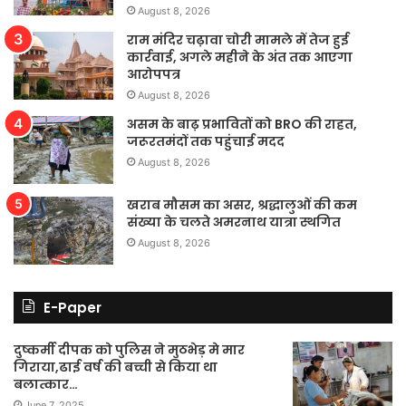
August 8, 2026
राम मंदिर चढ़ावा चोरी मामले में तेज हुई
कार्रवाई, अगले महीने के अंत तक आएगा
आरोपपत्र
August 8, 2026
असम के बाढ़ प्रभावितों को BRO की राहत,
जरूरतमंदों तक पहुंचाई मदद
August 8, 2026
खराब मौसम का असर, श्रद्धालुओं की कम
संख्या के चलते अमरनाथ यात्रा स्थगित
August 8, 2026
E-Paper
दुष्कर्मी दीपक को पुलिस ने मुठभेड़ मे मार
गिराया,ढाई वर्ष की बच्ची से किया था
बलात्कार…
June 7, 2025