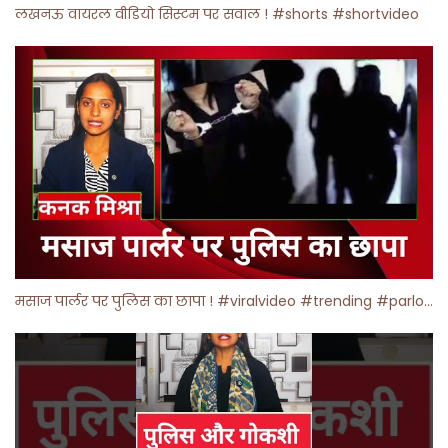
लखनऊ वायरल वीडियो सिस्टम पर सवाल ! #shorts #shortvideo
मसाज पार्लर पर पुलिस का छापा ! #viralvideo #trending #parlour