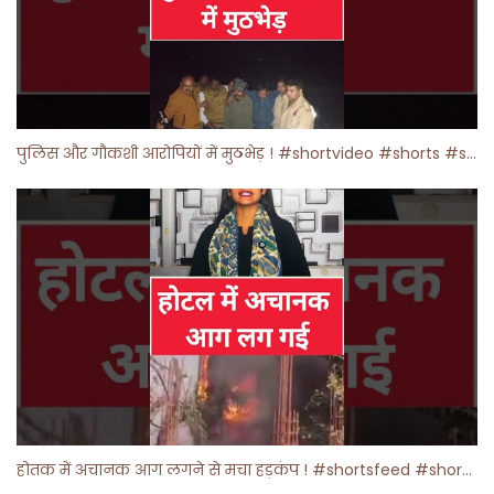
पुलिस और गौकशी आरोपियों में मुठभेड़ ! #shortvideo #shorts #shortsfeed
होतक में अचानक आग लगने से मचा हड़कंप ! #shortsfeed #shorts #viralshorts