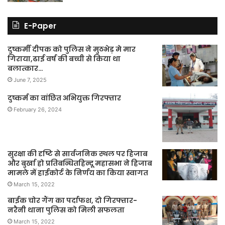
E-Paper
दुष्कर्मी दीपक को पुलिस ने मुठभेड़ मे मार
गिराया,ढाई वर्ष की बच्ची से किया था
बलात्कार…
June 7, 2025
दुष्कर्म का वांछित अभियुक्त गिरफ्तार
February 26, 2024
सुरक्षा की दृष्टि से सार्वजनिक स्थल पर हिजाब
और बुर्खा हो प्रतिबन्धितहिन्दू महासभा ने हिजाब
मामले में हाईकोर्ट के निर्णय का किया स्वागत
March 15, 2022
बाईक चोर गैंग का पर्दाफश, दो गिरफ्तार-
नरैनी थाना पुलिस को मिली सफलता
March 15, 2022