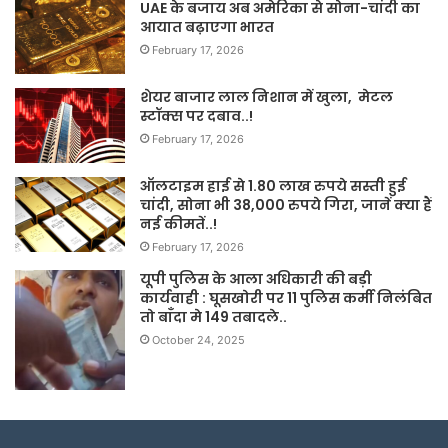
UAE के बजाय अब अमेरिका से सोना-चांदी का
आयात बढ़ाएगा भारत
February 17, 2026
शेयर बाजार लाल निशान में खुला, मेटल
स्टॉक्स पर दबाव..!
February 17, 2026
ऑलटाइम हाई से 1.80 लाख रुपये सस्ती हुई
चांदी, सोना भी 38,000 रुपये गिरा, जानें क्या हैं
नई कीमतें..!
February 17, 2026
यूपी पुलिस के आला अधिकारी की बड़ी
कार्यवाही : घूसखोरी पर 11 पुलिस कर्मी निलंबित
तो बाँदा मे 149 तबादले..
October 24, 2025