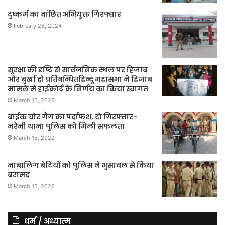
दुष्कर्म का वांछित अभियुक्त गिरफ्तार
February 26, 2024
सुरक्षा की दृष्टि से सार्वजनिक स्थल पर हिजाब
और बुर्खा हो प्रतिबन्धितहिन्दू महासभा ने हिजाब
मामले में हाईकोर्ट के निर्णय का किया स्वागत
March 15, 2022
बाईक चोर गैंग का पर्दाफश, दो गिरफ्तार-
नरैनी थाना पुलिस को मिली सफलता
March 15, 2022
नाबालिग बेटियों को पुलिस ने भुसावल से किया
बरामद
March 15, 2022
धर्म / अध्यात्म