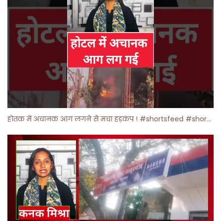
होतक में अचानक आग लगने से मचा हड़कंप ! #shortsfeed #shorts #viralshorts