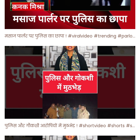
मसाज पार्लर पर पुलिस का छापा ! #viralvideo #trending #parlour
पुलिस और गौकशी आरोपियों में मुठभेड़ ! #shortvideo #shorts #shortsfeed