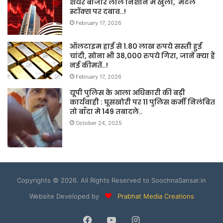
शेयर बाजार लाल निशान में खुला, मेटल
स्टॉक्स पर दबाव..!
February 17, 2026
ऑलटाइम हाई से 1.80 लाख रुपये सस्ती हुई
चांदी, सोना भी 38,000 रुपये गिरा, जानें क्या हैं
नई कीमतें..!
February 17, 2026
यूपी पुलिस के आला अधिकारी की बड़ी
कार्यवाही : घूसखोरी पर 11 पुलिस कर्मी निलंबित
तो बाँदा मे 149 तबादले..
October 24, 2025
Copyrights © 2026. All Rights Reserved to SoochnaSansar.in
Website Developed by
Prabhat Media Creations
Facebook
YouTube
Instagram