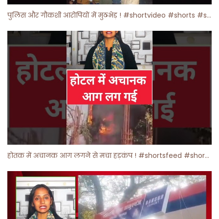
पुलिस और गौकशी आरोपियों में मुठभेड़ ! #shortvideo #shorts #shortsfeed
होतक में अचानक आग लगने से मचा हड़कंप ! #shortsfeed #shorts #viralshorts