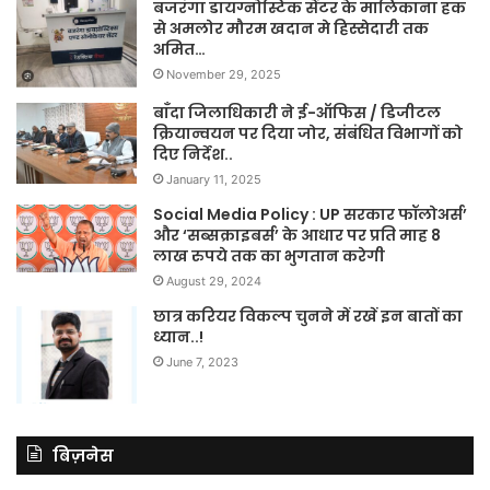
बजरंगा डायग्नोस्टिक सेंटर के मालिकाना हक
से अमलोर मौरम खदान मे हिस्सेदारी तक
अमित…
November 29, 2025
बाँदा जिलाधिकारी ने ई-ऑफिस / डिजीटल
क्रियान्वयन पर दिया जोर, संबंधित विभागों को
दिए निर्देश..
January 11, 2025
Social Media Policy : UP सरकार फॉलोअर्स’
और ‘सब्सक्राइबर्स’ के आधार पर प्रति माह 8
लाख रुपये तक का भुगतान करेगी
August 29, 2024
छात्र करियर विकल्प चुनने में रखें इन बातों का
ध्यान..!
June 7, 2023
बिज़नेस