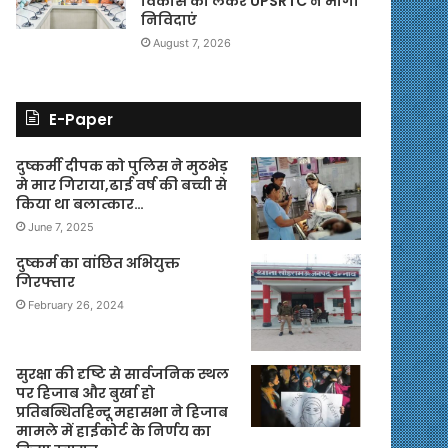
विकास को लेकर UPSRTC ने मांगी
निविदाएं
August 7, 2026
E-Paper
दुष्कर्मी दीपक को पुलिस ने मुठभेड़
मे मार गिराया,ढाई वर्ष की बच्ची से
किया था बलात्कार…
June 7, 2025
दुष्कर्म का वांछित अभियुक्त
गिरफ्तार
February 26, 2024
सुरक्षा की दृष्टि से सार्वजनिक स्थल
पर हिजाब और बुर्खा हो
प्रतिबन्धितहिन्दू महासभा ने हिजाब
मामले में हाईकोर्ट के निर्णय का