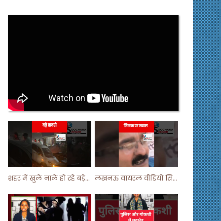
शहर में खुले नाले हो रहे बड़े हादसे ! #shortsvideo #shorts
लखनऊ वायरल वीडियो सिस्टम पर सवाल ! #shorts #shortvideo