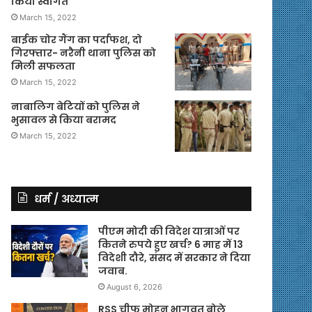
किया स्वागत
March 15, 2022
बाईक चोर गैंग का पर्दाफश, दो
गिरफ्तार- नरैनी थाना पुलिस को
मिली सफलता
March 15, 2022
नाबालिग बेटियों को पुलिस ने
भुसावल से किया बरामद
March 15, 2022
धर्म / अध्यात्म
पीएम मोदी की विदेश यात्राओं पर
कितने रुपये हुए खर्च? 6 माह में 13
विदेशी दौरे, संसद में सरकार ने दिया
जवाब.
August 6, 2026
RSS चीफ मोहन भागवत बोले