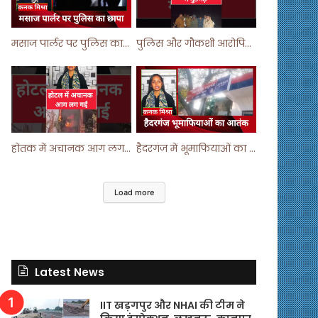
मसाज पार्लर पर पुलिस का छापा ! #viralvideo #trending #parlour
पुलिस और गौकशी आरोपियों में मुठभेड़ ! #shortvideo #shorts #shortsfeed
होतक में अचानक आग लगने से मचा हड़कंप ! #shortsfeed #shorts #viralshorts
हैदरगंज में भूमाफियाओं का आतंक ! #upnews #viral #viralvideo
Load more
Latest News
IIT खड़गपुर और NHAI की टीम ने