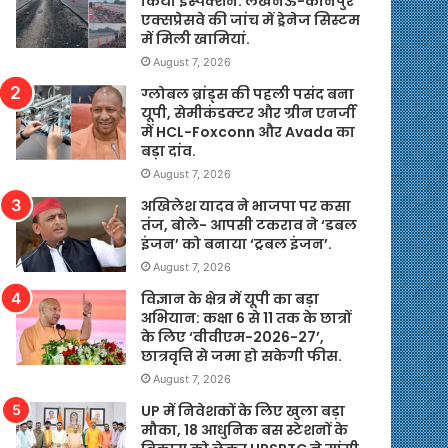
किया इंस्पेक्शन. लखनऊ-कानपुर
एक्सप्रेसवे की जांच में ड्रेनेज सिस्टम
में मिली खामियां.
August 7, 2026
ग्लोबल ब्रांड्स की पहली पसंद बना
यूपी, सेमीकंडक्टर और ग्रीन एनर्जी
में HCL-Foxconn और Avada का
बड़ा दांव.
August 7, 2026
अखिलेश यादव ने भाजपा पर कसा
तंज, बोले- आपसी टकराव ने ‘डबल
इंजन’ को बनाया ‘ट्रबल इंजन’.
August 7, 2026
विज्ञान के क्षेत्र में यूपी का बड़ा
अभियान: कक्षा 6 से 11 तक के छात्रों
के लिए ‘वीवीएम-2026-27’,
छात्रवृत्ति से जमा हो सकेगी फीस.
August 7, 2026
UP में निवेशकों के लिए खुला बड़ा
मौका, 18 आधुनिक बस स्टेशनों के