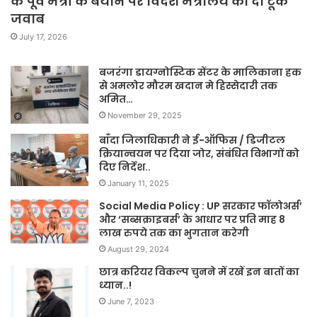
के पूर्व मंत्री के बयान पर विदेश मंत्रालय का दो टूक
जवाब
July 17, 2026
बजरंगा डायग्नोस्टिक सेंटर के मालिकाना हक
से अमलोर मौरम खदान मे हिस्सेदारी तक
अमित…
November 29, 2025
बाँदा जिलाधिकारी ने ई-ऑफिस / डिजीटल
क्रियान्वयन पर दिया जोर, संबंधित विभागों को
दिए निर्देश..
January 11, 2025
Social Media Policy : UP सरकार फॉलोअर्स’
और ‘सब्सक्राइबर्स’ के आधार पर प्रति माह 8
लाख रुपये तक का भुगतान करेगी
August 29, 2024
छात्र करियर विकल्प चुनने में रखें इन बातों का
ध्यान..!
June 7, 2023