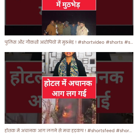
पुलिस और गौकशी आरोपियों में मुठभेड़ ! #shortvideo #shorts #shortsfeed
होतक में अचानक आग लगने से मचा हड़कंप ! #shortsfeed #shorts #viralshorts