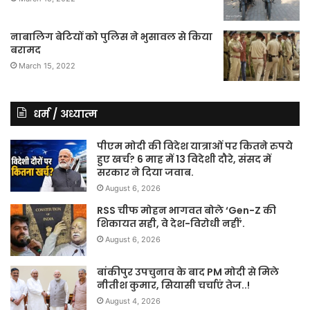
नाबालिग बेटियों को पुलिस ने भुसावल से किया
बरामद
March 15, 2022
धर्म / अध्यात्म
पीएम मोदी की विदेश यात्राओं पर कितने रुपये
हुए खर्च? 6 माह में 13 विदेशी दौरे, संसद में
सरकार ने दिया जवाब.
August 6, 2026
RSS चीफ मोहन भागवत बोले ‘Gen-Z की
शिकायत सही, वे देश-विरोधी नहीं’.
August 6, 2026
बांकीपुर उपचुनाव के बाद PM मोदी से मिले
नीतीश कुमार, सियासी चर्चाएं तेज..!
August 4, 2026