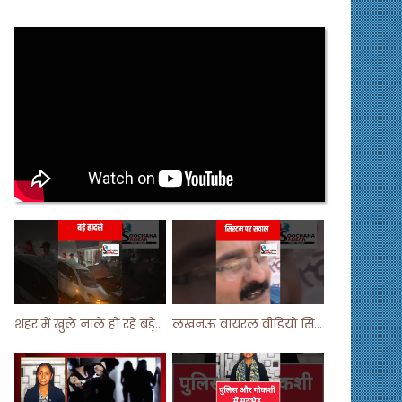
शहर में खुले नाले हो रहे बड़े हादसे ! #shortsvideo #shorts
लखनऊ वायरल वीडियो सिस्टम पर सवाल ! #shorts #shortvideo