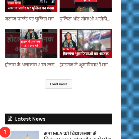
मसाज पार्लर पर पुलिस का छापा ! #viralvideo #trending #parlour
पुलिस और गौकशी आरोपियों में मुठभेड़ ! #shortvideo #shorts #shortsfeed
होतक में अचानक आग लगने से मचा हड़कंप ! #shortsfeed #shorts #viralshorts
हैदरगंज में भूमाफियाओं का आतंक ! #upnews #viral #viralvideo
Load more
Latest News
सपा MLA को विधानसभा से