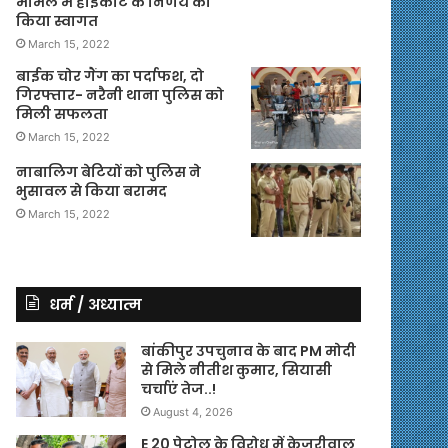
मामले में हाईकोर्ट के निर्णय का
किया स्वागत
March 15, 2022
बाईक चोर गैंग का पर्दाफश, दो
गिरफ्तार- नरैनी थाना पुलिस को
मिली सफलता
March 15, 2022
नाबालिग बेटियों को पुलिस ने
भुसावल से किया बरामद
March 15, 2022
धर्म / अध्यात्म
बांकीपुर उपचुनाव के बाद PM मोदी
से मिले नीतीश कुमार, सियासी
चर्चाएं तेज..!
August 4, 2026
E 20 पेट्रोल के विरोध में केजरीवाल