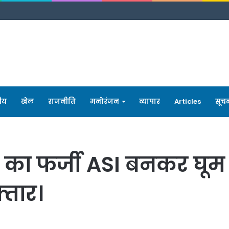
रीय
खेल
राजनीति
मनोरंजन
व्यापार
Articles
सूच
 का फर्जी ASI बनकर घूम 
्तार।