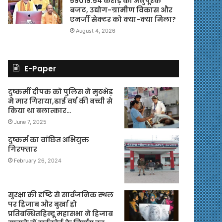
59019.54 करोड़ का अनुपूरक
बजट, उद्योग-ग्रामीण विकास और
एनर्जी सेक्टर को क्या-क्या मिला?
August 4, 2026
E-Paper
दुष्कर्मी दीपक को पुलिस ने मुठभेड़
मे मार गिराया,ढाई वर्ष की बच्ची से
किया था बलात्कार…
June 7, 2025
दुष्कर्म का वांछित अभियुक्त
गिरफ्तार
February 26, 2024
सुरक्षा की दृष्टि से सार्वजनिक स्थल
पर हिजाब और बुर्खा हो
प्रतिबन्धितहिन्दू महासभा ने हिजाब