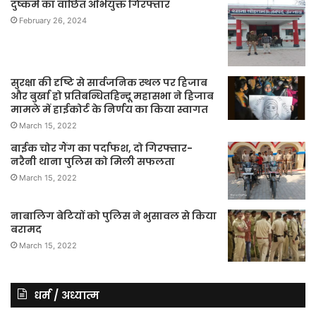
दुष्कर्म का वांछित अभियुक्त गिरफ्तार
February 26, 2024
सुरक्षा की दृष्टि से सार्वजनिक स्थल पर हिजाब
और बुर्खा हो प्रतिबन्धितहिन्दू महासभा ने हिजाब
मामले में हाईकोर्ट के निर्णय का किया स्वागत
March 15, 2022
बाईक चोर गैंग का पर्दाफश, दो गिरफ्तार-
नरैनी थाना पुलिस को मिली सफलता
March 15, 2022
नाबालिग बेटियों को पुलिस ने भुसावल से किया
बरामद
March 15, 2022
धर्म / अध्यात्म