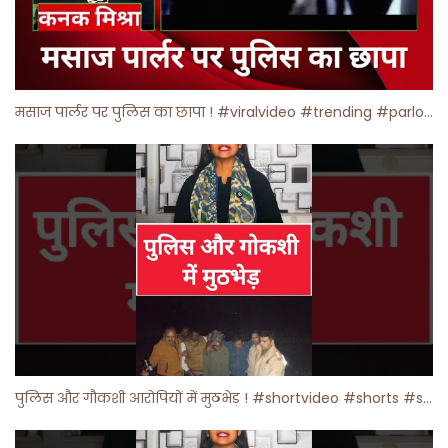
मसाज पार्लर पर पुलिस का छापा ! #viralvideo #trending #parlour
पुलिस और गौकशी आरोपियों में मुठभेड़ ! #shortvideo #shorts #shortsfeed