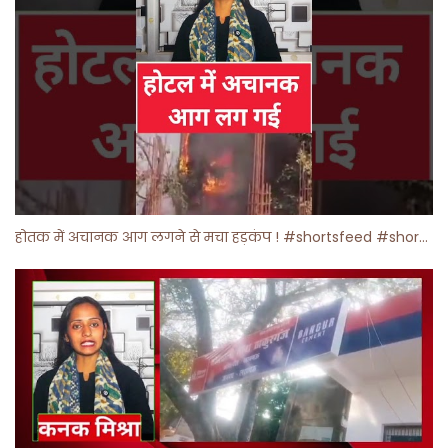
होतक में अचानक आग लगने से मचा हड़कंप ! #shortsfeed #shorts #viralshorts