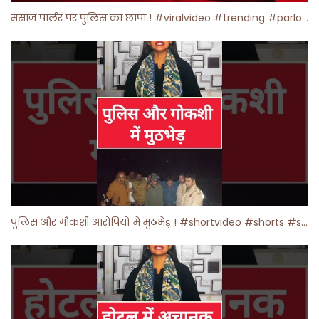
मसाज पार्लर पर पुलिस का छापा ! #viralvideo #trending #parlour
पुलिस और गौकशी आरोपियों में मुठभेड़ ! #shortvideo #shorts #shortsfeed