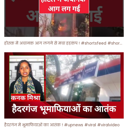
होतक में अचानक आग लगने से मचा हड़कंप ! #shortsfeed #shorts #viralshorts
हैदरगंज में भूमाफियाओं का आतंक ! #upnews #viral #viralvideo