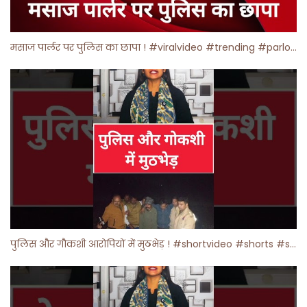
मसाज पार्लर पर पुलिस का छापा ! #viralvideo #trending #parlour
पुलिस और गौकशी आरोपियों में मुठभेड़ ! #shortvideo #shorts #shortsfeed