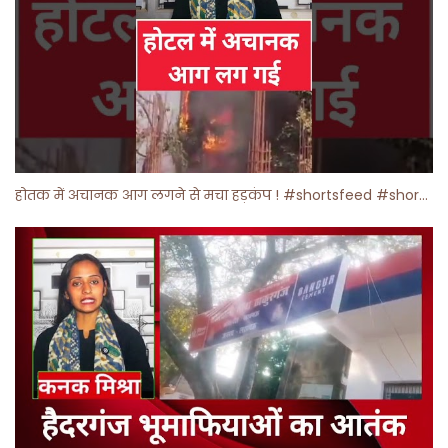
होतक में अचानक आग लगने से मचा हड़कंप ! #shortsfeed #shorts #viralshorts