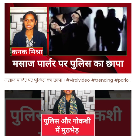
मसाज पार्लर पर पुलिस का छापा ! #viralvideo #trending #parlour