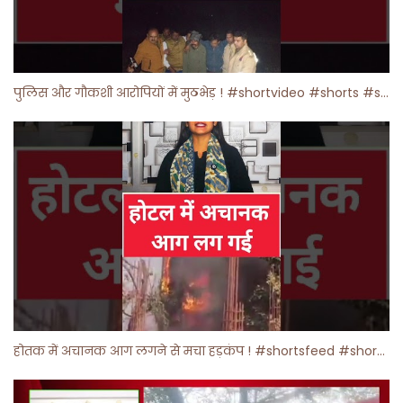
पुलिस और गौकशी आरोपियों में मुठभेड़ ! #shortvideo #shorts #shortsfeed
होतक में अचानक आग लगने से मचा हड़कंप ! #shortsfeed #shorts #viralshorts