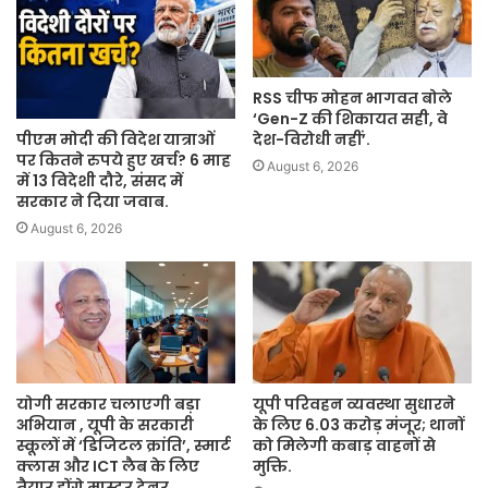
RSS चीफ मोहन भागवत बोले
‘Gen-Z की शिकायत सही, वे
पीएम मोदी की विदेश यात्राओं
देश-विरोधी नहीं’.
पर कितने रुपये हुए खर्च? 6 माह
August 6, 2026
में 13 विदेशी दौरे, संसद में
सरकार ने दिया जवाब.
August 6, 2026
योगी सरकार चलाएगी बड़ा
यूपी परिवहन व्यवस्था सुधारने
अभियान , यूपी के सरकारी
के लिए 6.03 करोड़ मंजूर; थानों
स्कूलों में ‘डिजिटल क्रांति’, स्मार्ट
को मिलेगी कबाड़ वाहनों से
क्लास और ICT लैब के लिए
मुक्ति.
तैयार होंगे मास्टर ट्रेनर .