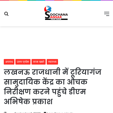
Search
M
for
अपराध
उत्तर प्रदेश
ताजा खबरे
स्वास्थ्य
लखनऊ राजधानी में टूरियागंज
सामुदायिक केंद्र का औचक
निरीक्षण करने पहुंचे डीएम
अभिषेक प्रकाश