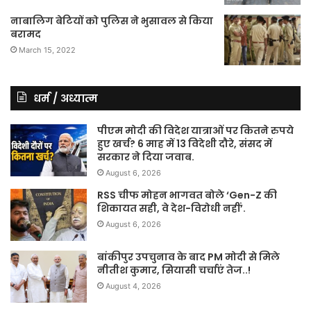
नाबालिग बेटियों को पुलिस ने भुसावल से किया
बरामद
March 15, 2022
धर्म / अध्यात्म
पीएम मोदी की विदेश यात्राओं पर कितने रुपये
हुए खर्च? 6 माह में 13 विदेशी दौरे, संसद में
सरकार ने दिया जवाब.
August 6, 2026
RSS चीफ मोहन भागवत बोले ‘Gen-Z की
शिकायत सही, वे देश-विरोधी नहीं’.
August 6, 2026
बांकीपुर उपचुनाव के बाद PM मोदी से मिले
नीतीश कुमार, सियासी चर्चाएं तेज..!
August 4, 2026