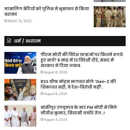
नाबालिग बेटियों को पुलिस ने भुसावल से किया
बरामद
March 15, 2022
धर्म / अध्यात्म
पीएम मोदी की विदेश यात्राओं पर कितने रुपये
हुए खर्च? 6 माह में 13 विदेशी दौरे, संसद में
सरकार ने दिया जवाब.
August 6, 2026
RSS चीफ मोहन भागवत बोले ‘Gen-Z की
शिकायत सही, वे देश-विरोधी नहीं’.
August 6, 2026
बांकीपुर उपचुनाव के बाद PM मोदी से मिले
नीतीश कुमार, सियासी चर्चाएं तेज..!
August 4, 2026