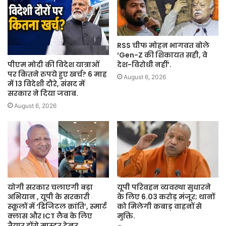
RSS चीफ मोहन भागवत बोले
‘Gen-Z की शिकायत सही, वे
पीएम मोदी की विदेश यात्राओं
देश-विरोधी नहीं’.
पर कितने रुपये हुए खर्च? 6 माह
August 6, 2026
में 13 विदेशी दौरे, संसद में
सरकार ने दिया जवाब.
August 6, 2026
योगी सरकार चलाएगी बड़ा
यूपी परिवहन व्यवस्था सुधारने
अभियान , यूपी के सरकारी
के लिए 6.03 करोड़ मंजूर; थानों
स्कूलों में ‘डिजिटल क्रांति’, स्मार्ट
को मिलेगी कबाड़ वाहनों से
क्लास और ICT लैब के लिए
मुक्ति.
तैयार होंगे मास्टर ट्रेनर .