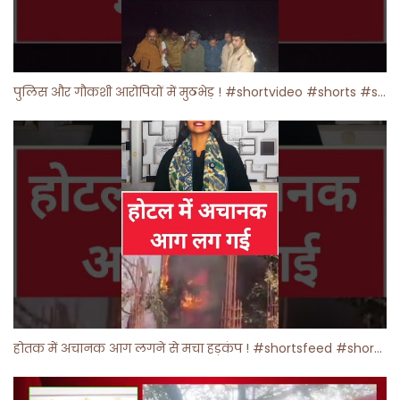
पुलिस और गौकशी आरोपियों में मुठभेड़ ! #shortvideo #shorts #shortsfeed
होतक में अचानक आग लगने से मचा हड़कंप ! #shortsfeed #shorts #viralshorts