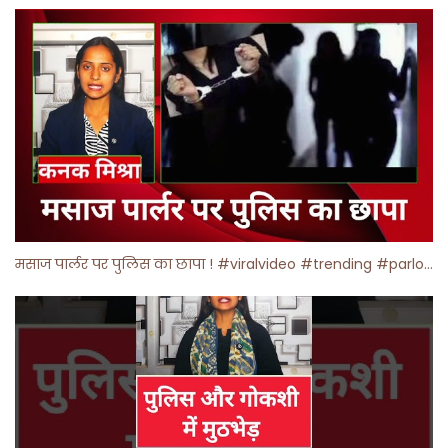
मसाज पार्लर पर पुलिस का छापा ! #viralvideo #trending #parlour