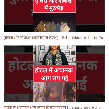
पुलिस और गौकशी आरोपियों में मुठभेड़ ! #shortvideo #shorts #shortsfeed
होतक में अचानक आग लगने से मचा हड़कंप ! #shortsfeed #shorts #viralshorts