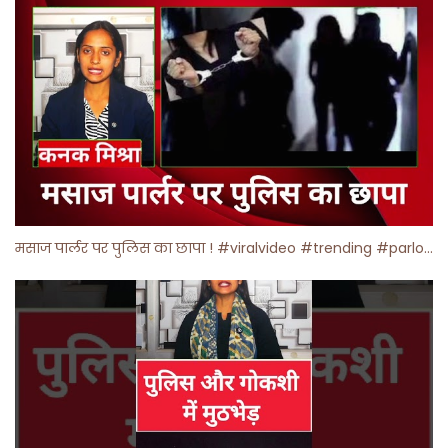
मसाज पार्लर पर पुलिस का छापा ! #viralvideo #trending #parlour