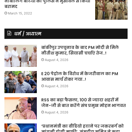
नाबालिग बेटियों को पुलिस ने भुसावल से किया
बरामद
March 15, 2022
धर्म / अध्यात्म
बांकीपुर उपचुनाव के बाद PM मोदी से मिले
नीतीश कुमार, सियासी चर्चाएं तेज..!
August 4, 2026
E 20 पेट्रोल के विरोध में केजरीवाल का PM
आवास मार्च रोका गया..!
August 4, 2026
RSS का बड़ा फैसला, 100 से ज्यादा शहरों में
जेन-जी से बात करेंगे संघ प्रमुख मोहन भागवत
August 4, 2026
‘प्रधानमंत्री का वीडियो हटाने पर जकरबर्ग को
मांगनी होगी माफी’, संसदीय समित ने कहा.