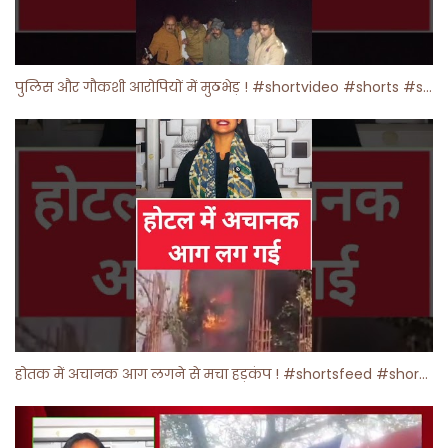
पुलिस और गौकशी आरोपियों में मुठभेड़ ! #shortvideo #shorts #shortsfeed
होतक में अचानक आग लगने से मचा हड़कंप ! #shortsfeed #shorts #viralshorts