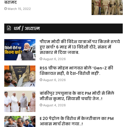
बरामद
March 15, 2022
धर्म / अध्यात्म
पीएम मोदी की विदेश यात्राओं पर कितने रुपये
हुए खर्च? 6 माह में 13 विदेशी दौरे, संसद में
सरकार ने दिया जवाब.
August 6, 2026
RSS चीफ मोहन भागवत बोले ‘Gen-Z की
शिकायत सही, वे देश-विरोधी नहीं’.
August 6, 2026
बांकीपुर उपचुनाव के बाद PM मोदी से मिले
नीतीश कुमार, सियासी चर्चाएं तेज..!
August 4, 2026
E 20 पेट्रोल के विरोध में केजरीवाल का PM
आवास मार्च रोका गया..!