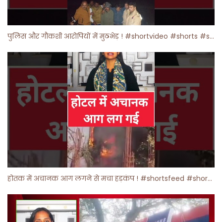
पुलिस और गौकशी आरोपियों में मुठभेड़ ! #shortvideo #shorts #shortsfeed
होतक में अचानक आग लगने से मचा हड़कंप ! #shortsfeed #shorts #viralshorts