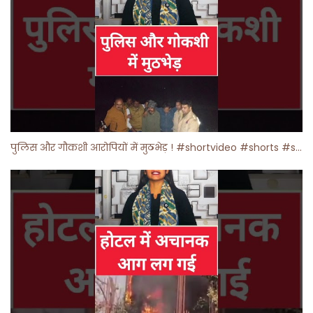
पुलिस और गौकशी आरोपियों में मुठभेड़ ! #shortvideo #shorts #shortsfeed