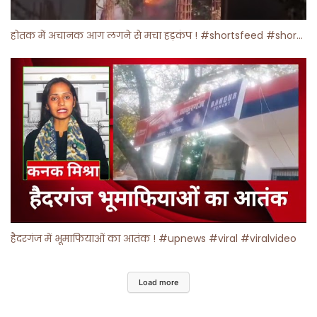
होतक में अचानक आग लगने से मचा हड़कंप ! #shortsfeed #shorts #viralshorts
हैदरगंज में भूमाफियाओं का आतंक ! #upnews #viral #viralvideo
Load more