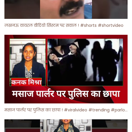
लखनऊ वायरल वीडियो सिस्टम पर सवाल ! #shorts #shortvideo
मसाज पार्लर पर पुलिस का छापा ! #viralvideo #trending #parlour