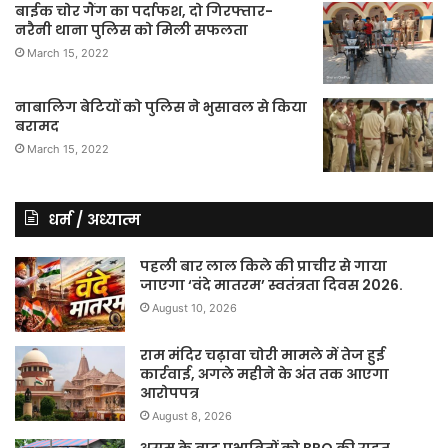
बाईक चोर गैंग का पर्दाफश, दो गिरफ्तार-
नरैनी थाना पुलिस को मिली सफलता
March 15, 2022
नाबालिग बेटियों को पुलिस ने भुसावल से किया
बरामद
March 15, 2022
धर्म / अध्यात्म
पहली बार लाल किले की प्राचीर से गाया
जाएगा ‘वंदे मातरम’ स्वतंत्रता दिवस 2026.
August 10, 2026
राम मंदिर चढ़ावा चोरी मामले में तेज हुई
कार्रवाई, अगले महीने के अंत तक आएगा
आरोपपत्र
August 8, 2026
असम के बाढ़ प्रभावितों को BRO की राहत,