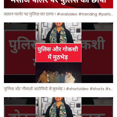
मसाज पार्लर पर पुलिस का छापा ! #viralvideo #trending #parlour
पुलिस और गौकशी आरोपियों में मुठभेड़ ! #shortvideo #shorts #shortsfeed