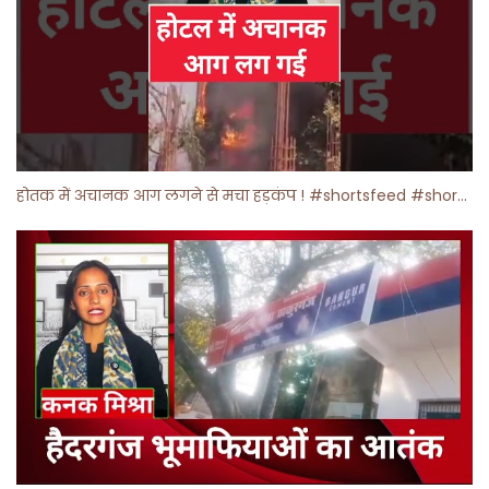
होतक में अचानक आग लगने से मचा हड़कंप ! #shortsfeed #shorts #viralshorts