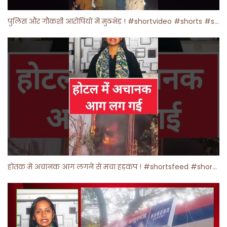
पुलिस और गौकशी आरोपियों में मुठभेड़ ! #shortvideo #shorts #shortsfeed
होतक में अचानक आग लगने से मचा हड़कंप ! #shortsfeed #shorts #viralshorts