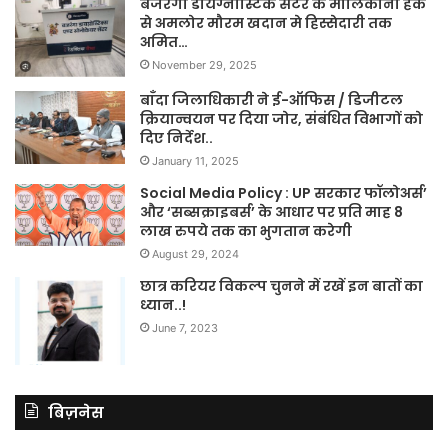
बजरंगा डायग्नोस्टिक सेंटर के मालिकाना हक
से अमलोर मौरम खदान मे हिस्सेदारी तक
अमित…
November 29, 2025
बाँदा जिलाधिकारी ने ई-ऑफिस / डिजीटल
क्रियान्वयन पर दिया जोर, संबंधित विभागों को
दिए निर्देश..
January 11, 2025
Social Media Policy : UP सरकार फॉलोअर्स’
और ‘सब्सक्राइबर्स’ के आधार पर प्रति माह 8
लाख रुपये तक का भुगतान करेगी
August 29, 2024
छात्र करियर विकल्प चुनने में रखें इन बातों का
ध्यान..!
June 7, 2023
बिज़नेस