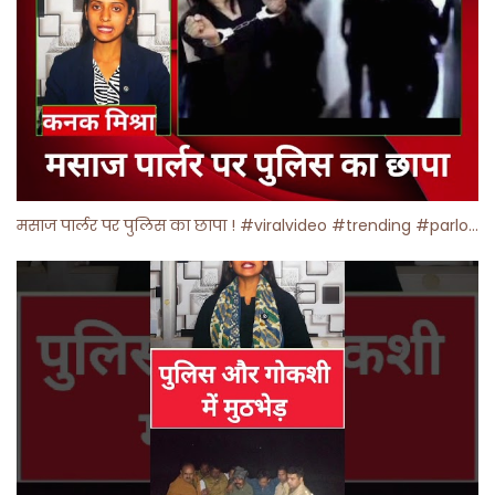
मसाज पार्लर पर पुलिस का छापा ! #viralvideo #trending #parlour