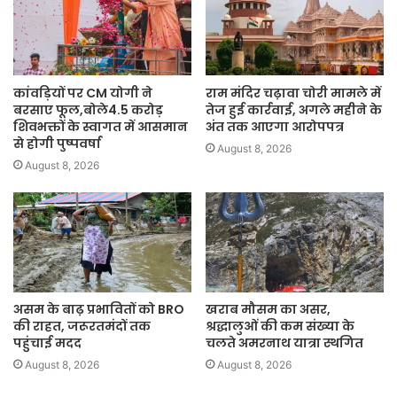
कांवड़ियों पर CM योगी ने
राम मंदिर चढ़ावा चोरी मामले में
बरसाए फूल,बोले4.5 करोड़
तेज हुई कार्रवाई, अगले महीने के
शिवभक्तों के स्वागत में आसमान
अंत तक आएगा आरोपपत्र
से होगी पुष्पवर्षा
August 8, 2026
August 8, 2026
असम के बाढ़ प्रभावितों को BRO
खराब मौसम का असर,
की राहत, जरूरतमंदों तक
श्रद्धालुओं की कम संख्या के
पहुंचाई मदद
चलते अमरनाथ यात्रा स्थगित
August 8, 2026
August 8, 2026