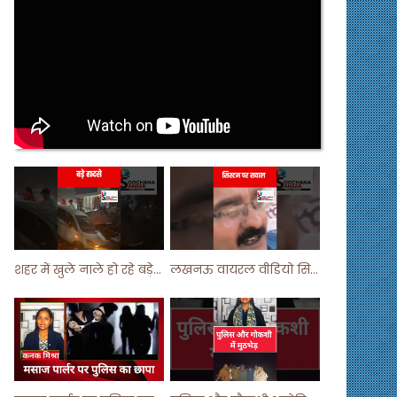
शहर में खुले नाले हो रहे बड़े हादसे ! #shortsvideo #shorts
लखनऊ वायरल वीडियो सिस्टम पर सवाल ! #shorts #shortvideo