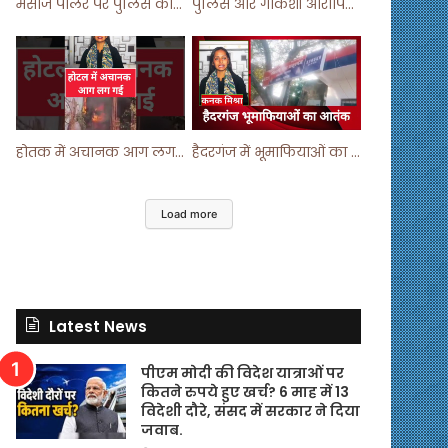
मसाज पार्लर पर पुलिस का छापा ! #viralvideo #trending #parlour
पुलिस और गौकशी आरोपियों में मुठभेड़ ! #shortvideo #shorts #shortsfeed
होतक में अचानक आग लगने से मचा हड़कंप ! #shortsfeed #shorts #viralshorts
हैदरगंज में भूमाफियाओं का आतंक ! #upnews #viral #viralvideo
Load more
Latest News
पीएम मोदी की विदेश यात्राओं पर
कितने रुपये हुए खर्च? 6 माह में 13
विदेशी दौरे, संसद में सरकार ने दिया
जवाब.