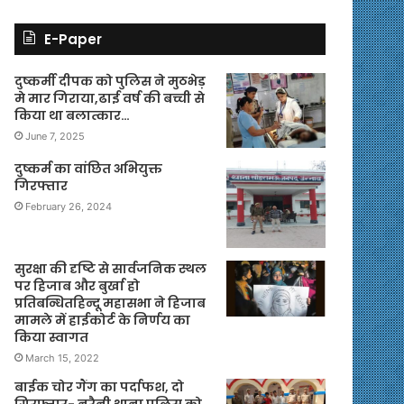
E-Paper
दुष्कर्मी दीपक को पुलिस ने मुठभेड़
मे मार गिराया,ढाई वर्ष की बच्ची से
किया था बलात्कार…
June 7, 2025
दुष्कर्म का वांछित अभियुक्त
गिरफ्तार
February 26, 2024
सुरक्षा की दृष्टि से सार्वजनिक स्थल
पर हिजाब और बुर्खा हो
प्रतिबन्धितहिन्दू महासभा ने हिजाब
मामले में हाईकोर्ट के निर्णय का
किया स्वागत
March 15, 2022
बाईक चोर गैंग का पर्दाफश, दो
गिरफ्तार- नरैनी थाना पुलिस को