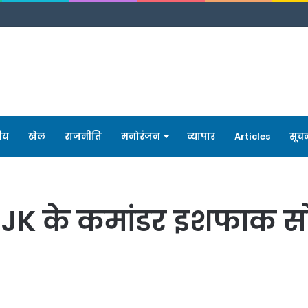
रीय
खेल
राजनीति
मनोरंजन
व्यापार
Articles
सूच
 ISJK के कमांडर इशफाक स