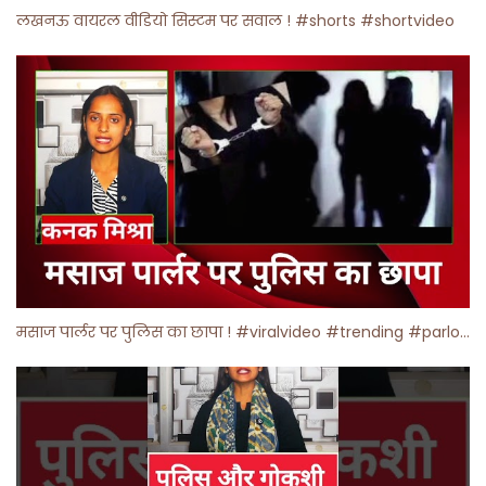
लखनऊ वायरल वीडियो सिस्टम पर सवाल ! #shorts #shortvideo
मसाज पार्लर पर पुलिस का छापा ! #viralvideo #trending #parlour