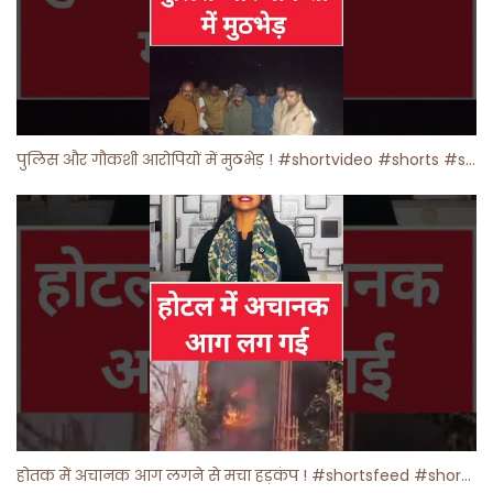
पुलिस और गौकशी आरोपियों में मुठभेड़ ! #shortvideo #shorts #shortsfeed
होतक में अचानक आग लगने से मचा हड़कंप ! #shortsfeed #shorts #viralshorts