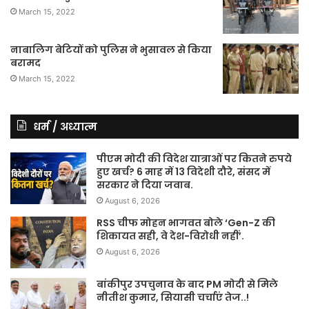
March 15, 2022
नाबालिग बेटियों को पुलिस ने भुसावल से किया
बरामद
March 15, 2022
धर्म / अध्यात्म
पीएम मोदी की विदेश यात्राओं पर कितने रुपये
हुए खर्च? 6 माह में 13 विदेशी दौरे, संसद में
सरकार ने दिया जवाब.
August 6, 2026
RSS चीफ मोहन भागवत बोले ‘Gen-Z की
शिकायत सही, वे देश-विरोधी नहीं’.
August 6, 2026
बांकीपुर उपचुनाव के बाद PM मोदी से मिले
नीतीश कुमार, सियासी चर्चाएं तेज..!