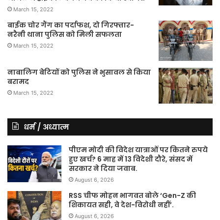
March 15, 2022
बाईक चोर गैंग का पर्दाफश, दो गिरफ्तार-
नरैनी थाना पुलिस को मिली सफलता
March 15, 2022
नाबालिग बेटियों को पुलिस ने भुसावल से किया
बरामद
March 15, 2022
धर्म / अध्यात्म
पीएम मोदी की विदेश यात्राओं पर कितने रुपये
हुए खर्च? 6 माह में 13 विदेशी दौरे, संसद में
सरकार ने दिया जवाब.
August 6, 2026
RSS चीफ मोहन भागवत बोले ‘Gen-Z की
शिकायत सही, वे देश-विरोधी नहीं’.
August 6, 2026