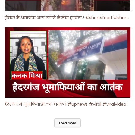
होतक में अचानक आग लगने से मचा हड़कंप ! #shortsfeed #shorts #viralshorts
हैदरगंज में भूमाफियाओं का आतंक ! #upnews #viral #viralvideo
Load more