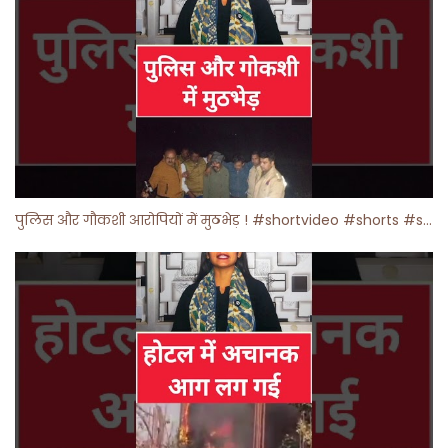
पुलिस और गौकशी आरोपियों में मुठभेड़ ! #shortvideo #shorts #shortsfeed