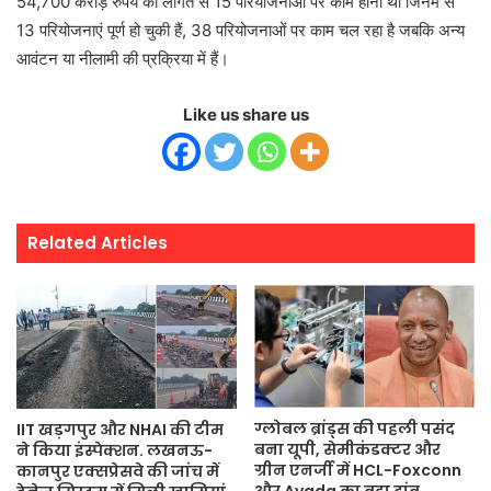
54,700 करोड़ रुपये की लागत से 15 परियोजनाओं पर काम होना था जिनमें से
13 परियोजनाएं पूर्ण हो चुकी हैं, 38 परियोजनाओं पर काम चल रहा है जबकि अन्य
आवंटन या नीलामी की प्रक्रिया में हैं।
Like us share us
Related Articles
ग्लोबल ब्रांड्स की पहली पसंद
IIT खड़गपुर और NHAI की टीम
बना यूपी, सेमीकंडक्टर और
ने किया इंस्पेक्शन. लखनऊ-
ग्रीन एनर्जी में HCL-Foxconn
कानपुर एक्सप्रेसवे की जांच में
और Avada का बड़ा दांव.