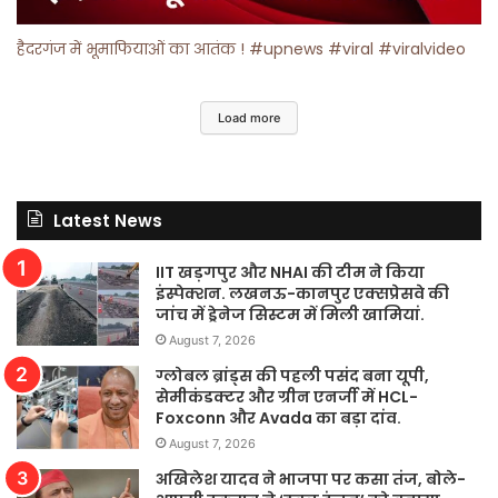
हैदरगंज में भूमाफियाओं का आतंक ! #upnews #viral #viralvideo
Load more
Latest News
IIT खड़गपुर और NHAI की टीम ने किया
इंस्पेक्शन. लखनऊ-कानपुर एक्सप्रेसवे की
जांच में ड्रेनेज सिस्टम में मिली खामियां.
August 7, 2026
ग्लोबल ब्रांड्स की पहली पसंद बना यूपी,
सेमीकंडक्टर और ग्रीन एनर्जी में HCL-
Foxconn और Avada का बड़ा दांव.
August 7, 2026
अखिलेश यादव ने भाजपा पर कसा तंज, बोले-