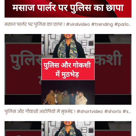
मसाज पार्लर पर पुलिस का छापा ! #viralvideo #trending #parlour
पुलिस और गौकशी आरोपियों में मुठभेड़ ! #shortvideo #shorts #shortsfeed