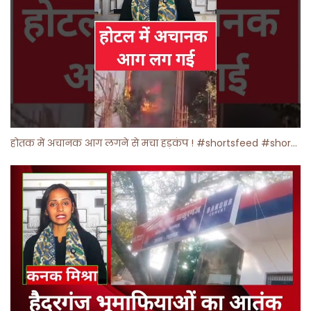
होतक में अचानक आग लगने से मचा हड़कंप ! #shortsfeed #shorts #viralshorts