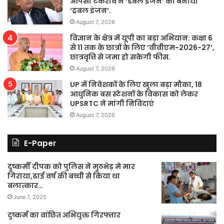
आपसी टकराव ने ‘डबल इंजन’ को बनाया
‘ट्रबल इंजन’.
August 7, 2026
विज्ञान के क्षेत्र में यूपी का बड़ा अभियान: कक्षा 6
से 11 तक के छात्रों के लिए ‘वीवीएम-2026-27’,
छात्रवृत्ति से जमा हो सकेगी फीस.
August 7, 2026
UP में निवेशकों के लिए खुला बड़ा मौका, 18
आधुनिक बस स्टेशनों के विकास को लेकर
UPSRTC ने मांगी निविदाएं
August 7, 2026
E-Paper
दुष्कर्मी दीपक को पुलिस ने मुठभेड़ मे मार
गिराया,ढाई वर्ष की बच्ची से किया था
बलात्कार…
June 7, 2025
दुष्कर्म का वांछित अभियुक्त गिरफ्तार